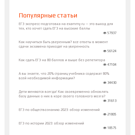
Популярные статьи
ЕГЭ экспресс-подготовка на exammy.ru — это выход для
тех, кто хочет сдать ЕГЭ на высокие баллы
57937
Как научиться быть уверенным? все ответы в момент
сдачи экзамена приходят на уверенность
56124
Как сдать ЕГЭ на 80 баллов и выше без репетитора
47104
А вы знаете, что 20% страниц учебника содержат 80%
всей необходимой информации?
34430
Дети меняются всегда! Как своевременно обновлять
базу данных о них в коре своего головного мозга?
31613
ЕГЭ по обществознанию 2023: обзор изменений
21805
ЕГЭ по истории 2023: обзор изменений
18575