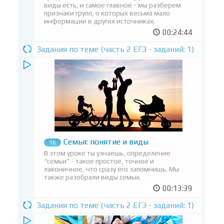
виды есть, и самое главное - мы разберем
признаки групп, о которых весьма мало
информации в других источниках.
00:24:44
Задания по теме (часть 2 ЕГЭ - заданий: 1)
Семья: понятие и виды
16
В этом уроке ты узнаешь, определение
“семьи” - такое простое, точное и
лаконичное, что сразу его запомнишь. Мы
также разобрали виды семьи.
00:13:39
Задания по теме (часть 2 ЕГЭ - заданий: 1)