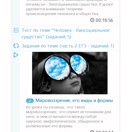
почему он - биосоциальное существо. В уроке
уделяется внимание теориям
происхождения человека и общества.
00:18:56
Тест по теме "Человек - биосоциальное
существо" (заданий: 5)
Задания по теме (часть 2 ЕГЭ - заданий: 1)
Мировоззрение, его виды и формы
2
Из урока ты узнаешь, что такое
мировоззрение, что служит источником для
него, и чем отличаются между собой
научное, мифологическое, обыденное и
религиозные его формы.