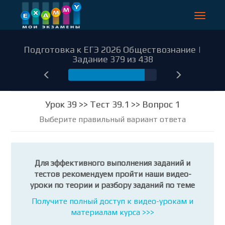
Toggle
navigat
Подготовка к ЕГЭ 2026 Обществознание |
Задание 379 из 438
379
Урок 39 >> Тест 39.1 >> Вопрос 1
Выберите правильный вариант ответа
Для эффективного выполнения заданий и
тестов рекомендуем пройти наши видео-
уроки по теории и разбору заданий по теме
Получите полный доступ к видео-урокам и
материалам курса >>>