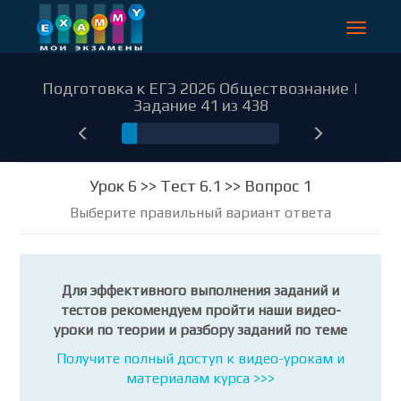
Toggle
navigat
Подготовка к ЕГЭ 2026 Обществознание |
Задание 41 из 438
41
Урок 6 >> Тест 6.1 >> Вопрос 1
Выберите правильный вариант ответа
Для эффективного выполнения заданий и
тестов рекомендуем пройти наши видео-
уроки по теории и разбору заданий по теме
Получите полный доступ к видео-урокам и
материалам курса >>>