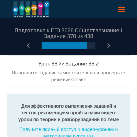
Toggle
navigat
Подготовка к ЕГЭ 2026 Обществознание |
Задание 370 из 438
370
Урок 38 >> Задание 38.2
Выполните задание самостоятельно и проверьте
решение/ответ
Для эффективного выполнения заданий и
тестов рекомендуем пройти наши видео-
уроки по теории и разбору заданий по теме
Получите полный доступ к видео-урокам и
материалам курса >>>