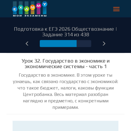
Toggle
navigat
Подготовка к ЕГЭ 2026 Обществознание |
Задание 314 из 438
314
Урок 32. Государство в экономике и
экономические системы - часть 1
Государство в экономике. В этом уроке ты
узнаешь, как связано государство с экономикой:
что такое бюджет, налоги, каковы функции
Центробанка. Весь материал разобран
наглядно и предметно, с конкретными
примерами.