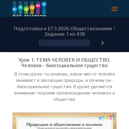
Toggle
navigat
Подготовка к ЕГЭ 2026 Обществознание |
Задание 1 из 438
1
Урок 1. ТЕМА ЧЕЛОВЕК И ОБЩЕСТВО.
Человек - биосоциальное существо
В этом уроке ты узнаешь, какое место человек
занимает в эволюции природы, и почему он -
биосоциальное существо. В уроке уделяется
внимание теориям происхождения человека и
общества.