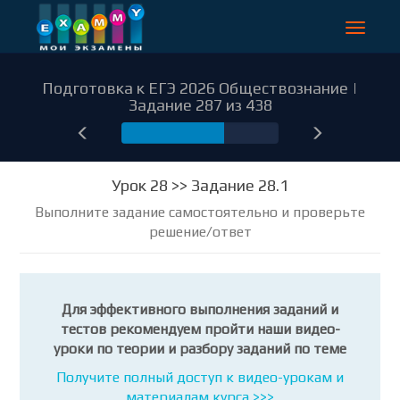
Toggle
navigat
Подготовка к ЕГЭ 2026 Обществознание |
Задание 287 из 438
287
Урок 28 >> Задание 28.1
Выполните задание самостоятельно и проверьте
решение/ответ
Для эффективного выполнения заданий и
тестов рекомендуем пройти наши видео-
уроки по теории и разбору заданий по теме
Получите полный доступ к видео-урокам и
материалам курса >>>