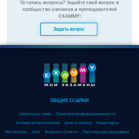
Остались вопросы? Задайте свой вопрос в
сообщество учеников и преподавателей
EXAMMY!
Задать вопрос
ОБЩИЕ ССЫЛКИ
Связаться с нами
Политика конфиденциальности
Условия использования
Цены и оплата
Наши курсы
Материалы
Блог
Вопросы-Ответы
Партнерская программа