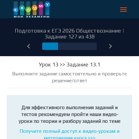
Toggle
navigat
Подготовка к ЕГЭ 2026 Обществознание |
Задание 127 из 438
127
Урок 13 >> Задание 13.1
Выполните задание самостоятельно и проверьте
решение/ответ
Для эффективного выполнения заданий и
тестов рекомендуем пройти наши видео-
уроки по теории и разбору заданий по теме
Получите полный доступ к видео-урокам и
материалам курса >>>