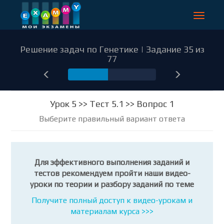
Toggle
navigat
Решение задач по Генетике | Задание 35 из
77
35
Урок 5 >> Тест 5.1 >> Вопрос 1
Выберите правильный вариант ответа
Для эффективного выполнения заданий и
тестов рекомендуем пройти наши видео-
уроки по теории и разбору заданий по теме
Получите полный доступ к видео-урокам и
материалам курса >>>