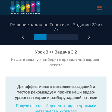
Toggle
navigat
Решение задач по Генетике | Задание 22 из
77
22
Урок 3 >> Задача 3.2
Решите задачу и выберите правильный вариант
ответа
Для эффективного выполнения заданий и
тестов рекомендуем пройти наши видео-
уроки по теории и разбору заданий по теме
Получите полный доступ к видео-урокам и
материалам курса >>>