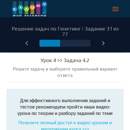
Toggle
navigat
Решение задач по Генетике | Задание 31 из
77
31
Урок 4 >> Задача 4.2
Решите задачу и выберите правильный вариант
ответа
Для эффективного выполнения заданий и
тестов рекомендуем пройти наши видео-
уроки по теории и разбору заданий по теме
Получите полный доступ к видео-урокам и
материалам курса >>>