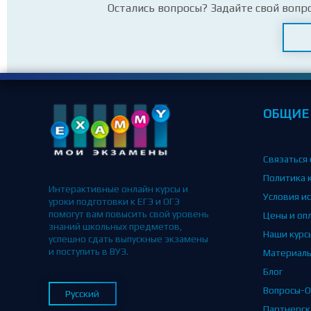
Остались вопросы? Задайте свой вопр
ОБЩИЕ
Связаться 
Политика 
Интерактивные онлайн курсы и
Условия и
уроки подготовки к ЕГЭ и ОГЭ
помогут вам повысить свой уровень
Цены и оп
знаний школьных предметов,
Наши курс
успешно сдать выпускные экзамены
и поступить в ВУЗ.
Материал
Блог
Вопросы-О
Русский
Партнерск