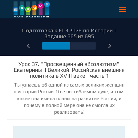
Toggle
navigat
Подготовка к ЕГЭ 2026 по Истории |
Задание 365 из 695
365
Урок 37. "Просвещенный абсолютизм"
Екатерины II Великой. Российская внешняя
политика в XVIII веке - часть 1
Ты узнаешь об одной из самых великих женщин
в истории России. О ее несгибаемом духе, и том,
какие она имела планы на развитие России, и
почему в полной мере она не смогла их
реализовать!