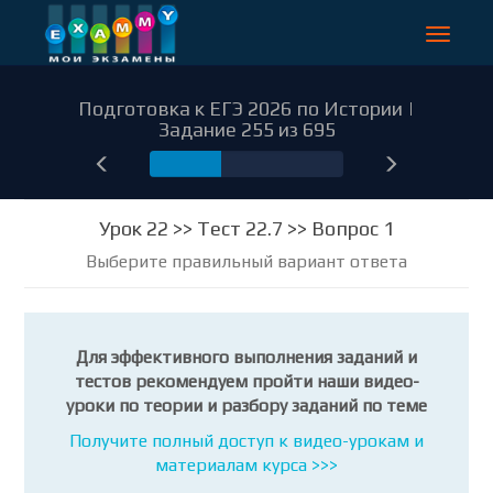
Toggle
navigat
Подготовка к ЕГЭ 2026 по Истории |
Задание 255 из 695
255
Урок 22 >> Тест 22.7 >> Вопрос 1
Выберите правильный вариант ответа
Для эффективного выполнения заданий и
тестов рекомендуем пройти наши видео-
уроки по теории и разбору заданий по теме
Получите полный доступ к видео-урокам и
материалам курса >>>