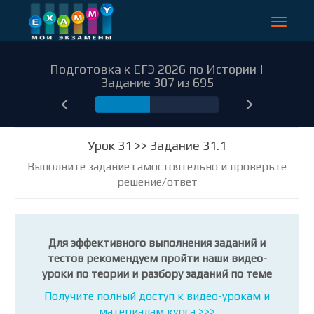
Toggle
navigat
Подготовка к ЕГЭ 2026 по Истории |
Задание 307 из 695
307
Урок 31 >> Задание 31.1
Выполните задание самостоятельно и проверьте
решение/ответ
Для эффективного выполнения заданий и
тестов рекомендуем пройти наши видео-
уроки по теории и разбору заданий по теме
Получите полный доступ к видео-урокам и
материалам курса >>>