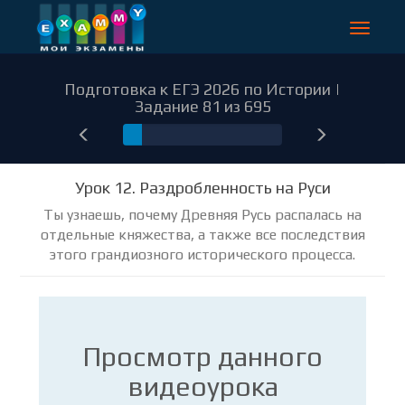
Toggle
navigat
Подготовка к ЕГЭ 2026 по Истории |
Задание 81 из 695
81
Урок 12. Раздробленность на Руси
Ты узнаешь, почему Древняя Русь распалась на
отдельные княжества, а также все последствия
этого грандиозного исторического процесса.
Просмотр данного
видеоурока