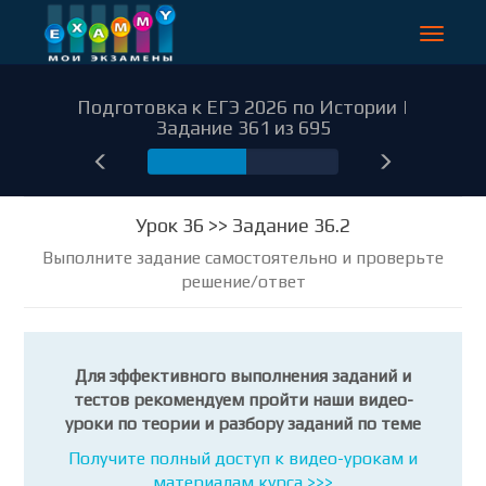
Toggle
navigat
Подготовка к ЕГЭ 2026 по Истории |
Задание 361 из 695
361
Урок 36 >> Задание 36.2
Выполните задание самостоятельно и проверьте
решение/ответ
Для эффективного выполнения заданий и
тестов рекомендуем пройти наши видео-
уроки по теории и разбору заданий по теме
Получите полный доступ к видео-урокам и
материалам курса >>>