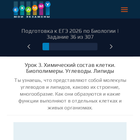
Toggle
navigat
Подготовка к ЕГЭ 2026 по Биологии |
Задание 36 из 307
36
Урок 3. Химический состав клетки.
Биополимеры. Углеводы. Липиды
Ты узнаешь, что представляют собой молекулы
углеводов и липидов, каково их строение,
многообразие. Как они образуются и какие
функции выполняют в отдельных клетках и
живых организмах.