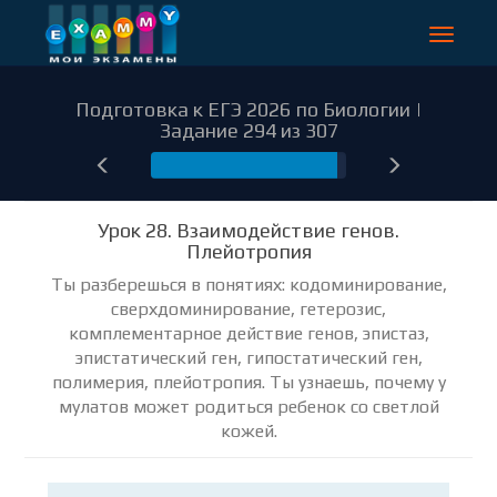
Toggle
navigat
Подготовка к ЕГЭ 2026 по Биологии |
Задание 294 из 307
294
Урок 28. Взаимодействие генов.
Плейотропия
Ты разберешься в понятиях: кодоминирование,
сверхдоминирование, гетерозис,
комплементарное действие генов, эпистаз,
эпистатический ген, гипостатический ген,
полимерия, плейотропия. Ты узнаешь, почему у
мулатов может родиться ребенок со светлой
кожей.