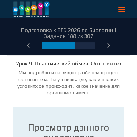
Toggle
navigat
Подготовка к ЕГЭ 2026 по Биологии |
Задание 188 из 307
188
Урок 9. Пластический обмен. Фотосинтез
Мы подробно и наглядно разберем процесс
фотосинтеза. Ты узнаешь, где, как и в каких
условиях он происходит, какое значение для
организмов имеет.
Просмотр данного