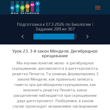
Toggle
navigat
Подготовка к ЕГЭ 2026 по Биологии |
Задание 289 из 307
289
Урок 23. 3-й закон Менделя. Дигибридное
крещивание
Мы изучим понятия: моно- и дигибридное
скрещивание, дигомозигота и дигетерозигота,
решетка Пеннета. Ты узнаешь формулировку 3
закона Менделя, как правильно записать
гаметы при дигибридном скрещивании, как
заполнить решетку Пеннета, какое
расщепление наблюдается при скрещивании
двух дигетерозигот. Разберемся, в каком
случае происходит независимое наследование