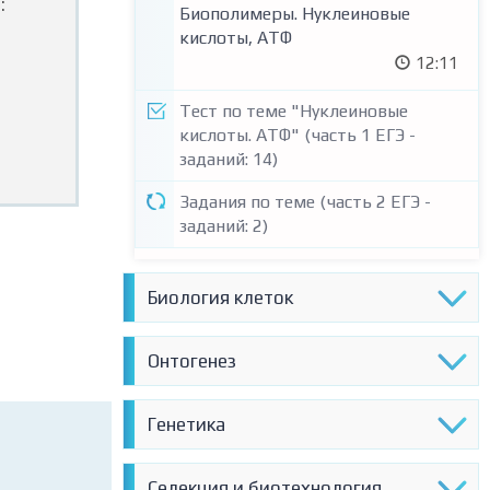
:
Биополимеры. Нуклеиновые
кислоты, АТФ
12:11
Тест по теме "Нуклеиновые
кислоты. АТФ" (часть 1 ЕГЭ -
заданий: 14)
Задания по теме (часть 2 ЕГЭ -
заданий: 2)
Биология клеток
6. ТЕМА БИОЛОГИЯ КЛЕТОК.
Онтогенез
Клеточная теория. Строение
клетки
14. ТЕМА ОНТОГЕНЕЗ. Типы
Генетика
36:25
размножения. Строение половых
клеток
Тест по теме "Клеточная теория.
17. ТЕМА ГЕНЕТИКА. 1 и 2-й
Селекция и биотехнология
29:23