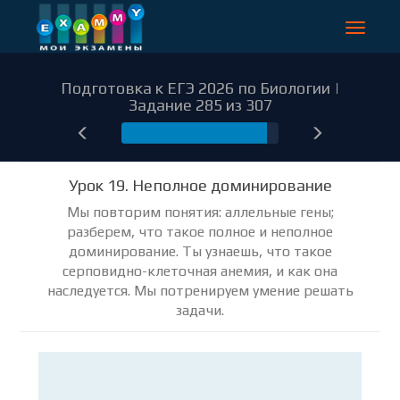
Toggle
navigat
Подготовка к ЕГЭ 2026 по Биологии |
Задание 285 из 307
285
Урок 19. Неполное доминирование
Мы повторим понятия: аллельные гены;
разберем, что такое полное и неполное
доминирование. Ты узнаешь, что такое
серповидно-клеточная анемия, и как она
наследуется. Мы потренируем умение решать
задачи.