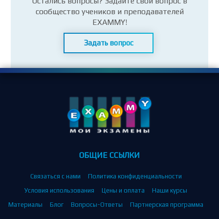
Остались вопросы? Задайте свой вопрос в
сообщество учеников и преподавателей
EXAMMY!
Задать вопрос
ОБЩИЕ ССЫЛКИ
Связаться с нами
Политика конфиденциальности
Условия использования
Цены и оплата
Наши курсы
Материалы
Блог
Вопросы-Ответы
Партнерская программа