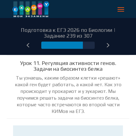
Toggle
navigat
Подготовка к ЕГЭ 2026 по Биологии |
Задание 239 из 307
239
Урок 11. Регуляция активности генов.
Задачи на биосинтез белка
Ты узнаешь, каким образом клетки «решают»
какой ген будет работать, а какой нет. Как это
происходит у прокариот и у эукариот. Мы
поучимся решать задачи на биосинтез белка,
которые часто встречаются во второй части
КИМов на ЕГЭ.