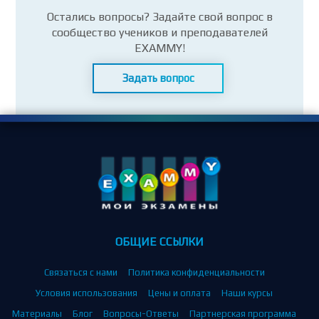
Остались вопросы? Задайте свой вопрос в
сообщество учеников и преподавателей
EXAMMY!
Задать вопрос
ОБЩИЕ ССЫЛКИ
Связаться с нами
Политика конфиденциальности
Условия использования
Цены и оплата
Наши курсы
Материалы
Блог
Вопросы-Ответы
Партнерская программа