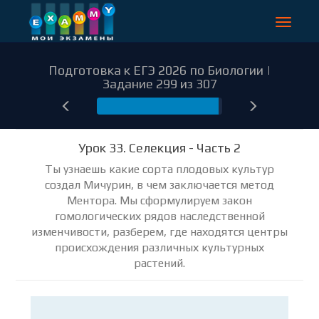
Toggle
navigat
Подготовка к ЕГЭ 2026 по Биологии |
Задание 299 из 307
299
Урок 33. Селекция - Часть 2
Ты узнаешь какие сорта плодовых культур
создал Мичурин, в чем заключается метод
Ментора. Мы сформулируем закон
гомологических рядов наследственной
изменчивости, разберем, где находятся центры
происхождения различных культурных
растений.