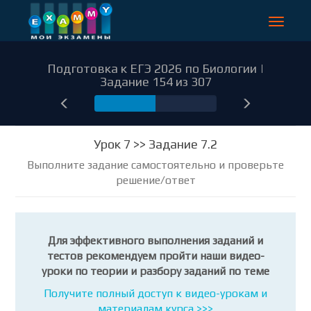
Toggle
navigat
Подготовка к ЕГЭ 2026 по Биологии |
Задание 154 из 307
154
Урок 7 >> Задание 7.2
Выполните задание самостоятельно и проверьте
решение/ответ
Для эффективного выполнения заданий и
тестов рекомендуем пройти наши видео-
уроки по теории и разбору заданий по теме
Получите полный доступ к видео-урокам и
материалам курса >>>