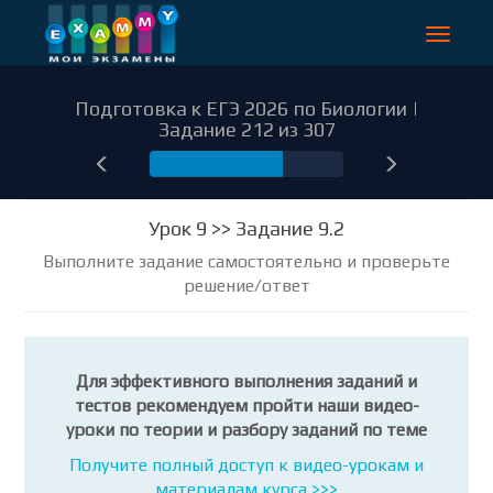
Toggle
navigat
Подготовка к ЕГЭ 2026 по Биологии |
Задание 212 из 307
212
Урок 9 >> Задание 9.2
Выполните задание самостоятельно и проверьте
решение/ответ
Для эффективного выполнения заданий и
тестов рекомендуем пройти наши видео-
уроки по теории и разбору заданий по теме
Получите полный доступ к видео-урокам и
материалам курса >>>