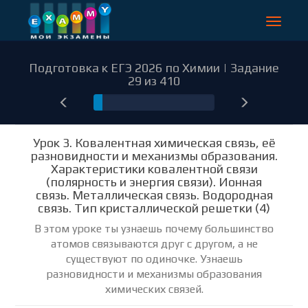
Toggle
navigat
Подготовка к ЕГЭ 2026 по Химии | Задание
29 из 410
29
Урок 3. Ковалентная химическая связь, её
разновидности и механизмы образования.
Характеристики ковалентной связи
(полярность и энергия связи). Ионная
связь. Металлическая связь. Водородная
связь. Тип кристаллической решетки (4)
В этом уроке ты узнаешь почему большинство
атомов связываются друг с другом, а не
существуют по одиночке. Узнаешь
разновидности и механизмы образования
химических связей.