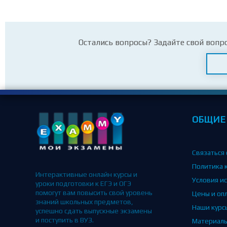
Остались вопросы? Задайте свой вопр
ОБЩИЕ
Связаться 
Политика 
Интерактивные онлайн курсы и
Условия и
уроки подготовки к ЕГЭ и ОГЭ
помогут вам повысить свой уровень
Цены и оп
знаний школьных предметов,
Наши курс
успешно сдать выпускные экзамены
и поступить в ВУЗ.
Материал