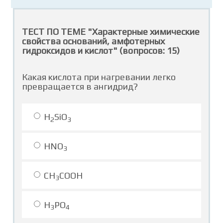
ТЕСТ ПО ТЕМЕ "Характерные химические
свойства оснований, амфотерных
гидроксидов и кислот" (вопросов: 15)
Какая кислота при нагревании легко
превращается в ангидрид?
H
SiO
2
3
HNO
3
CH
COOH
3
H
PO
3
4