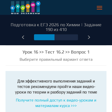
Toggle
navigat
Подготовка к ЕГЭ 2026 по Химии | Задание
190 из 410
190
Урок 16 >> Тест 16.2 >> Вопрос 1
Выберите правильный вариант ответа
Для эффективного выполнения заданий и
тестов рекомендуем пройти наши видео-
уроки по теории и разбору заданий по теме
Получите полный доступ к видео-урокам и
материалам курса >>>