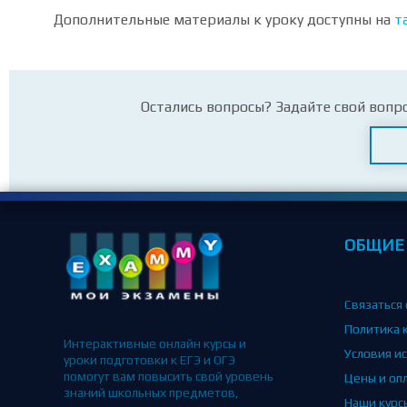
Дополнительные материалы к уроку доступны на
т
Остались вопросы? Задайте свой вопр
ОБЩИЕ
Связаться 
Политика 
Интерактивные онлайн курсы и
Условия и
уроки подготовки к ЕГЭ и ОГЭ
помогут вам повысить свой уровень
Цены и оп
знаний школьных предметов,
Наши курс