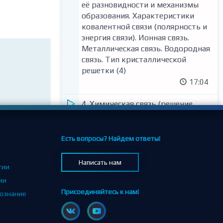
её разновидности и механизмы
образования. Характеристики
ковалентной связи (полярность и
энергия связи). Ионная связь.
Металлическая связь. Водородная
связь. Тип кристаллической
решетки (4)
17:04
4. Химическая связь (решение
тестов). Вещества молекулярного
и немолекулярного строения. Тип
кристаллической решётки.
Есть вопросы? Найдем ответы!
Зависимость свойств веществ от
их состава и строения.
Написать нам
гии
48:41
ии
Тест по теме "Химическая связь
Присоединяйтесь к нам!
вознание
(Задания №4)" (заданий: 10)
и
Тест по теме "Тип