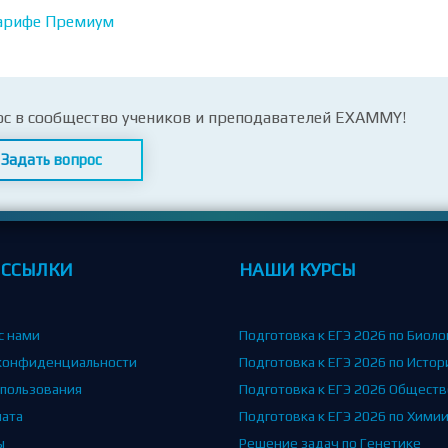
арифе Премиум
ос в сообщество учеников и преподавателей EXAMMY!
Задать вопрос
 ССЫЛКИ
НАШИ КУРСЫ
с нами
Подготовка к ЕГЭ 2026 по Биоло
конфиденциальности
Подготовка к ЕГЭ 2026 по Истор
спользования
Подготовка к ЕГЭ 2026 Общест
лата
Подготовка к ЕГЭ 2026 по Хими
ы
Решение задач по Генетике