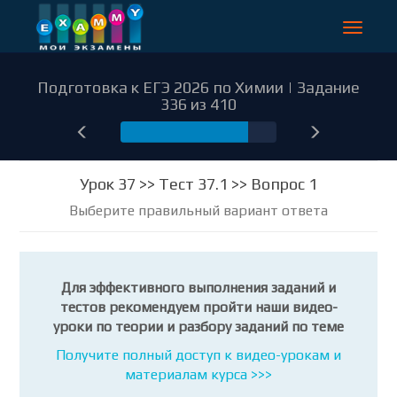
Toggle
navigat
Подготовка к ЕГЭ 2026 по Химии | Задание
336 из 410
336
Урок 37 >> Тест 37.1 >> Вопрос 1
Выберите правильный вариант ответа
Для эффективного выполнения заданий и
тестов рекомендуем пройти наши видео-
уроки по теории и разбору заданий по теме
Получите полный доступ к видео-урокам и
материалам курса >>>