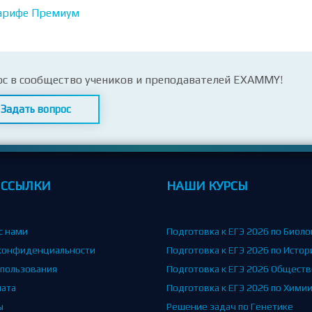
арифе Премиум
ос в сообщество учеников и преподавателей EXAMMY!
Задать вопрос
 ССЫЛКИ
НАШИ КУРСЫ
с нами
Подготовка к ЕГЭ 2026 по Биоло
конфиденциальности
Подготовка к ЕГЭ 2026 по Истор
спользования
Подготовка к ЕГЭ 2026 Общест
лата
Подготовка к ЕГЭ 2026 по Хими
ы
Решение задач по Генетике