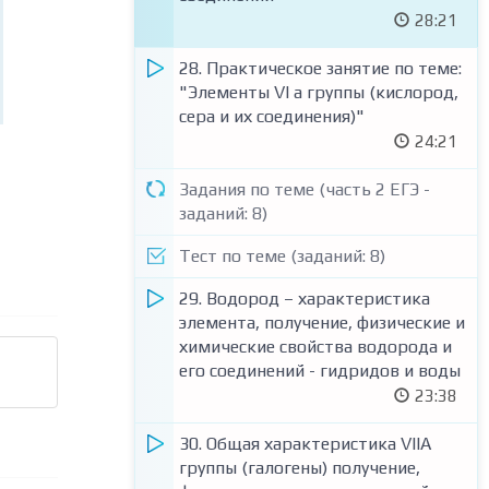
восстановительные реакции (ОВР)
28:21
21:15
28. Практическое занятие по теме:
12. Реакции окислительно-
"Элементы VI a группы (кислород,
восстановительные (21, 30)
сера и их соединения)"
04:59
24:21
Тест по теме "Реакции
Задания по теме (часть 2 ЕГЭ -
окислительно-восстановительные
заданий: 8)
(Задания №21)" (заданий: 5)
Тест по теме (заданий: 8)
Задания по теме (часть 2 ЕГЭ -
заданий: 3)
29. Водород – характеристика
элемента, получение, физические и
13. Электролиз расплавов и
химические свойства водорода и
растворов (солей, щелочей,
его соединений - гидридов и воды
кислот) (22)
23:38
39:16
30. Общая характеристика VIIA
Тест по теме "Электролиз
группы (галогены) получение,
расплавов и растворов (солей,