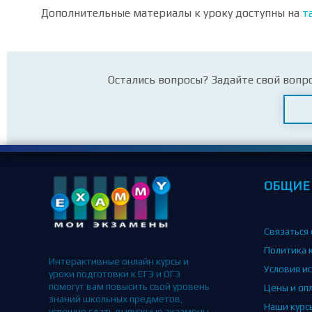
Дополнительные материалы к уроку доступны на
т
Остались вопросы? Задайте свой вопр
ОБЩИЕ
Связаться 
Политика 
Интерактивные онлайн курсы и
Условия и
уроки подготовки к ЕГЭ и ОГЭ
помогут вам повысить свой уровень
Цены и оп
знаний школьных предметов,
Наши курс
успешно сдать выпускные экзамены