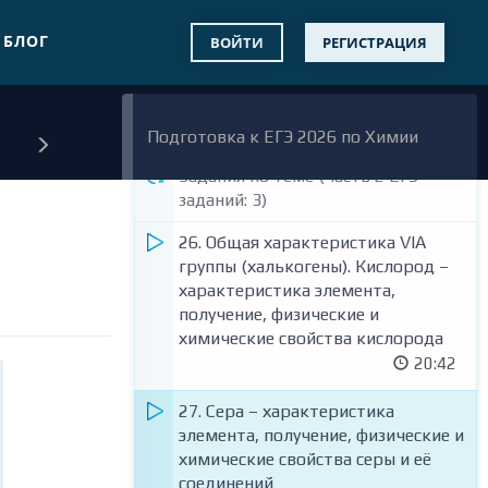
25. Практическое занятие по теме:
Тест по теме "Электролитическая
"Элементы V a группы (азот,
БЛОГ
ВОЙТИ
РЕГИСТРАЦИЯ
диссоциация электролитов в
фосфор и их соединения)"
водных растворах. Сильные и
27:39
слабые электролиты. Реакции
ионного обмена" (заданий: 20)
Тест по теме (заданий: 9)
Подготовка к ЕГЭ 2026 по Химии
Задания по теме (часть 2 ЕГЭ -
Задания по теме (часть 2 ЕГЭ -
заданий: 3)
заданий: 3)
10. Гидролиз солей. Среда водных
26. Общая характеристика VIA
растворов: кислая, нейтральная,
группы (халькогены). Кислород –
щелочная (23)
характеристика элемента,
03:14
получение, физические и
химические свойства кислорода
Тест по теме "Гидролиз солей.
20:42
Среда водных растворов: кислая,
нейтральная, щелочная (Задания
27. Сера – характеристика
№23)" (заданий: 6)
элемента, получение, физические и
химические свойства серы и её
11. Окислительно-
соединений