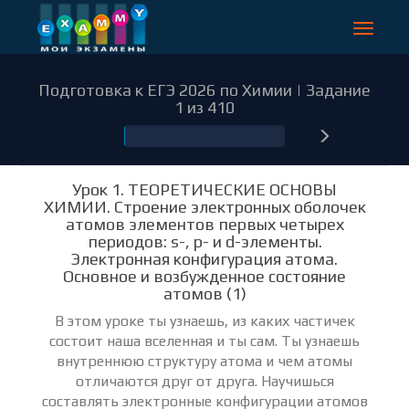
Toggle
navigat
Подготовка к ЕГЭ 2026 по Химии | Задание
1 из 410
1
Урок 1. ТЕОРЕТИЧЕСКИЕ ОСНОВЫ
ХИМИИ. Строение электронных оболочек
атомов элементов первых четырех
периодов: s-, p- и d-элементы.
Электронная конфигурация атома.
Основное и возбужденное состояние
атомов (1)
В этом уроке ты узнаешь, из каких частичек
состоит наша вселенная и ты сам. Ты узнаешь
внутреннюю структуру атома и чем атомы
отличаются друг от друга. Научишься
составлять электронные конфигурации атомов