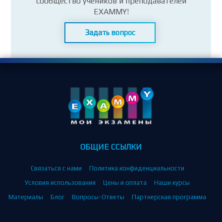
сообщество учеников и преподавателей
EXAMMY!
Задать вопрос
ОБЩИЕ ССЫЛКИ
Связаться с нами
Политика конфиденциальности
Условия использования
Цены и оплата
Наши курсы
Материалы
Блог
Вопросы-Ответы
Партнерская программа