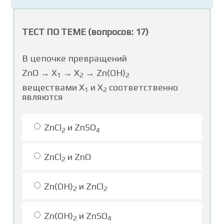
ТЕСТ ПО ТЕМЕ (вопросов: 17)
В цепочке превращений
ZnO → X
→ X
→ Zn(OH)
1
2
2
веществами X
и X
соответственно
1
2
являются
ZnCl
и ZnSO
2
4
ZnCl
и ZnO
2
Zn(OH)
и ZnCl
2
2
Zn(OH)
и ZnSO
2
4