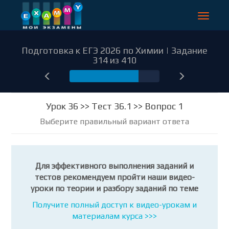
Toggle
navigat
Подготовка к ЕГЭ 2026 по Химии | Задание
314 из 410
314
Урок 36 >> Тест 36.1 >> Вопрос 1
Выберите правильный вариант ответа
Для эффективного выполнения заданий и
тестов рекомендуем пройти наши видео-
уроки по теории и разбору заданий по теме
Получите полный доступ к видео-урокам и
материалам курса >>>