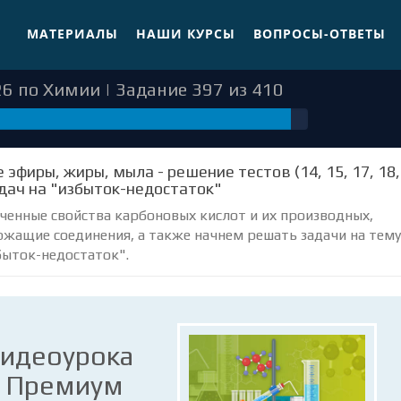
МАТЕРИАЛЫ
НАШИ КУРСЫ
ВОПРОСЫ-ОТВЕТЫ
6 по Химии | Задание 397 из 410
397
эфиры, жиры, мыла - решение тестов (14, 15, 17, 18,
адач на "избыток-недостаток"
ученные свойства карбоновых кислот и их производных,
ржащие соединения, а также начнем решать задачи на тему
быток-недостаток".
видеоурока
е Премиум