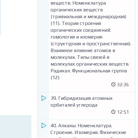
(1)
веществ. Номенклатура
(19)
48:07
органических веществ
20:14
(тривиальная и международная)
Тест по теме "Строение
(11). Теория строения
Тест по теме "Классификация
электронных оболочек атомов
органических соединений:
неорганических веществ.
элементов первых четырех
гомология и изомерия
Номенклатура неорганических
периодов: s-, p- и d-элементы"
(структурная и пространственная).
веществ (тривиальная и
(заданий: 12)
Взаимное влияние атомов в
международная) (Задания №5)"
молекулах. Типы связей в
(заданий: 5)
2. Закономерности изменения
молекулах органических веществ.
химических свойств элементов и
Радикал. Функциональная группа
Тест по теме "Классификация
их соединений по периодам и
(12)
химических реакций в
группам. Общая характеристика
32:36
неорганической химии (Задания
металлов и неметаллов (2)
№19)" (заданий: 20)
45:57
39. Гибридизация атомных
15. Общая характеристика IA
орбиталей углерода
Тест по теме "Закономерности
группы. Химические и физические
12:51
изменения химических свойств
свойства щелочных металлов и их
элементов" (заданий: 14)
соединений
40. Алканы: Номенклатура.
21:07
Строение. Изомерия. Физические
3. Ковалентная химическая связь,