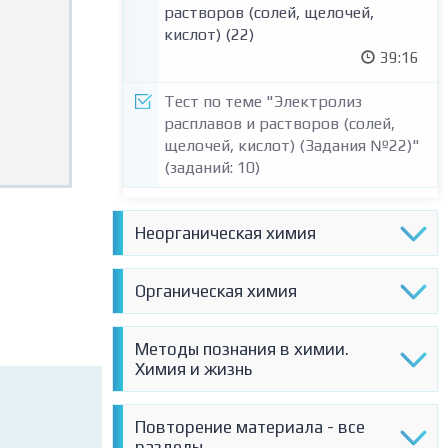
растворов (солей, щелочей,
кислот) (22)
39:16
Тест по теме "Электролиз
расплавов и растворов (солей,
щелочей, кислот) (Задания №22)"
(заданий: 10)
Неорганическая химия
14. НЕОРГАНИЧЕСКАЯ ХИМИЯ.
Органическая химия
Классификация и номенклатура
неорганических веществ (5).
38. ОРГАНИЧЕСКАЯ ХИМИЯ.
Методы познания в химии.
Классификация химических
Классификация органических
Химия и жизнь
реакций в неорганической химии
веществ. Номенклатура
(19)
органических веществ
20:14
60. МЕТОДЫ ПОЗНАНИЯ В ХИМИИ.
Повторение материала - все
(тривиальная и международная)
ХИМИЯ И ЖИЗНЬ. Правила
разделы