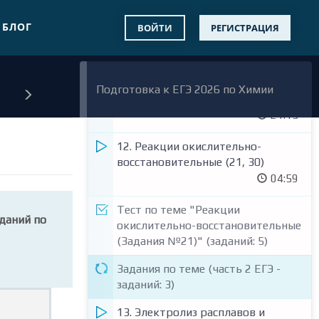
Тест по теме "Гидролиз солей.
Среда водных растворов: кислая,
БЛОГ
ВОЙТИ
РЕГИСТРАЦИЯ
нейтральная, щелочная (Задания
№23)" (заданий: 6)
11. Окислительно-
Подготовка к ЕГЭ 2026 по Химии
восстановительные реакции (ОВР)
21:15
12. Реакции окислительно-
восстановительные (21, 30)
04:59
Тест по теме "Реакции
даний по
окислительно-восстановительные
(Задания №21)" (заданий: 5)
Задания по теме (часть 2 ЕГЭ -
заданий: 3)
13. Электролиз расплавов и