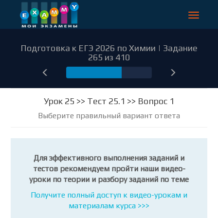
Toggle
navigat
Подготовка к ЕГЭ 2026 по Химии | Задание
265 из 410
265
Урок 25 >> Тест 25.1 >> Вопрос 1
Выберите правильный вариант ответа
Для эффективного выполнения заданий и
тестов рекомендуем пройти наши видео-
уроки по теории и разбору заданий по теме
Получите полный доступ к видео-урокам и
материалам курса >>>