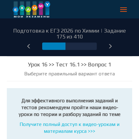
Toggle
navigat
Подготовка к ЕГЭ 2026 по Химии | Задание
175 из 410
175
Урок 16 >> Тест 16.1 >> Вопрос 1
Выберите правильный вариант ответа
Для эффективного выполнения заданий и
тестов рекомендуем пройти наши видео-
уроки по теории и разбору заданий по теме
Получите полный доступ к видео-урокам и
материалам курса >>>