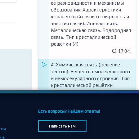
её разновидности и механизмы
образования. Характеристики
ковалентной связи (полярность и
энергия связи). Ионная связь.
Металлическая связь. Водородная
связь. Тип кристаллической
решетки (4)
17:04
4. Химическая связь (решение
тестов). Вещества молекулярного
и немолекулярного строения. Тип
кристаллической решётки.
Зависимость свойств веществ от
их состава и строения.
48:41
Есть вопросы? Найдем ответы!
Тест по теме "Химическая связь
Написать нам
(Задания №4)" (заданий: 10)
гии
ии
Тест по теме "Тип