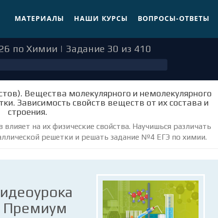
МАТЕРИАЛЫ
НАШИ КУРСЫ
ВОПРОСЫ-ОТВЕТЫ
26 по Химии | Задание 30 из 410
естов). Вещества молекулярного и немолекулярного
тки. Зависимость свойств веществ от их состава и
строения.
в влияет на их физические свойства. Научишься различать
аллической решетки и решать задание №4 ЕГЭ по химии.
видеоурока
е Премиум